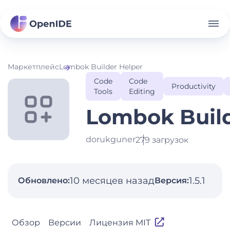
Маркетплейс
Lombok Builder Helper
Code
Code
Productivity
Tools
Editing
Lombok Build
dorukguner
279 загрузок
10 месяцев назад
1.5.1
Обновлено:
Версия:
Обзор
Версии
Лицензия MIT