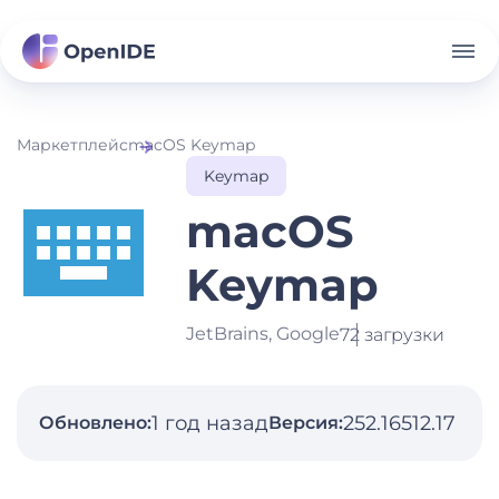
Маркетплейс
macOS Keymap
Keymap
macOS
Keymap
JetBrains, Google
72 загрузки
1 год назад
252.16512.17
Обновлено:
Версия: