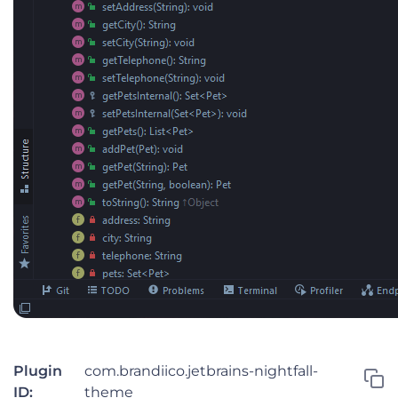
Plugin
com.brandiico.jetbrains-nightfall-
ID:
theme