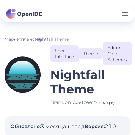
Маркетплейс
Nightfall Theme
Editor
User
Theme
Color
Interface
Schemes
Nightfall
Theme
Brandon Coetzee
227 загрузок
3 месяца назад
2.1.0
Обновлено:
Версия: